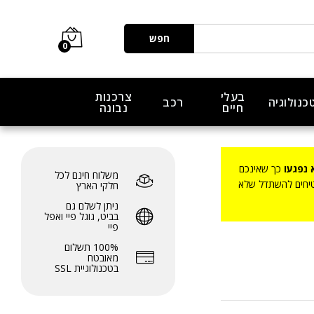
₪
119.00
–
₪
89.00
הוסף לעגלה
חפש
0
בעלי
צרכנות
כנולוגיה
רכב
חיים
נבונה
 נפגעו
כך שאינכם
משלוח חינם לכל
בטיחים להשתדל שלא
חלקי הארץ
ניתן לשלם גם
בביט, גוגל פיי ואפל
פיי
100% תשלום
מאובטח
בטכנולוגיית SSL