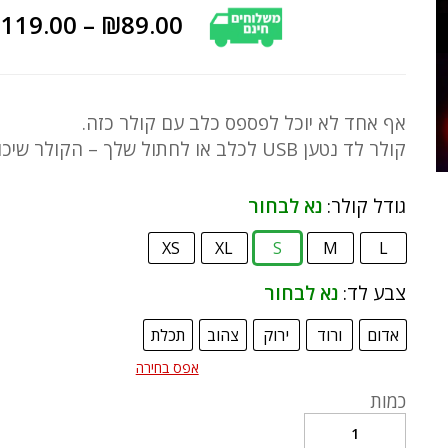
5 מבוסס
₪
119.00
–
₪
89.00
על
דירוגים
של לקוחות
אף אחד לא יוכל לפספס כלב עם קולר כזה.
קולר לד נטען USB לכלב או לחתול שלך – הקולר שיכול להציל חיים.
גודל קולר:
נא לבחור
XS
XL
S
M
L
צבע לד:
נא לבחור
אדום
ורוד
ירוק
צהוב
תכלת
אפס בחירה
כמות
קולר
לד
זוהר