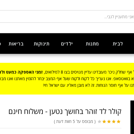
לבית
מתנות
ילדים
תינוקות
בריאות
ט
ק ניכר מעובדינו עדיין מגויסים בצו 8 למילואים,
זמני האספקה כמעט ולא
לא בוואטסאפ. אנו נעריך כל לקוח ולקוח שעל אף המצב יבחר להזמין מאתנו ואנו מ
 על אף חוסר הנוחות. זה לא מובן מאליו. עם ישראל חי!
קולר לד זוהר בחושך נטען
(
מבוסס על 5
חוות דעת
)
5
מדורגים
4.40
מתוך