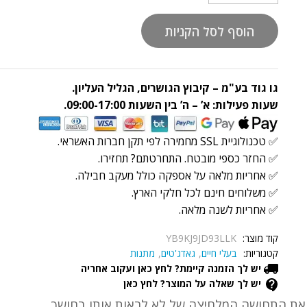
בחושך
נטען
הוסף לסל הקניות
quantity
גו גוד בע"מ – קיבוץ הגושרים, הגליל העליון.
שעות פעילות: א’ – ה’ בין השעות 09:00-17:00.
✅ טכנולוגיית SSL מחמירה לפי תקן חברות האשראי.
✅ החזר כספי מובטח. התחרטתם? תחזירו.
✅ אחריות מלאה על אספקה כולל מעקב חבילה.
✅ משלוחים חינם לכל חלקי הארץ.
✅ אחריות לשנה מלאה.
קוד מוצר:
YB9KJ9JD93LLK
קטגוריות:
בעלי חיים
,
גאדג'טים
,
מתנות
יש לך הזמנה קיימת? לחץ כאן ועקוב אחריה
יש לך שאלה על המוצר? לחץ כאן
 את התחושה המלחיצה של לא לראות אותו בחושך.