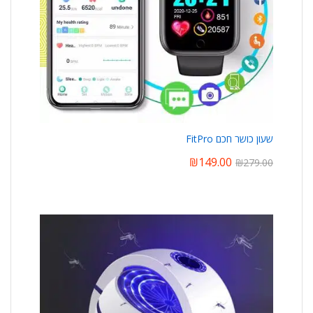
שעון כושר חכם FitPro
₪
149.00
₪
279.00