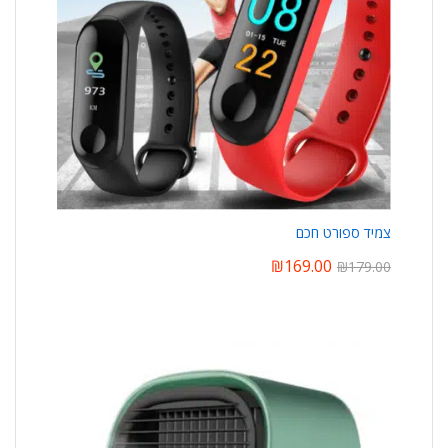
צמיד ספורט חכם
₪
169.00
₪
179.00