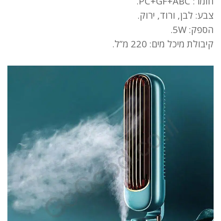
חומר: PC+GF+ABC.
צבע: לבן, ורוד, ירוק.
הספק: 5W.
קיבולת מיכל מים: 220 מ”ל.