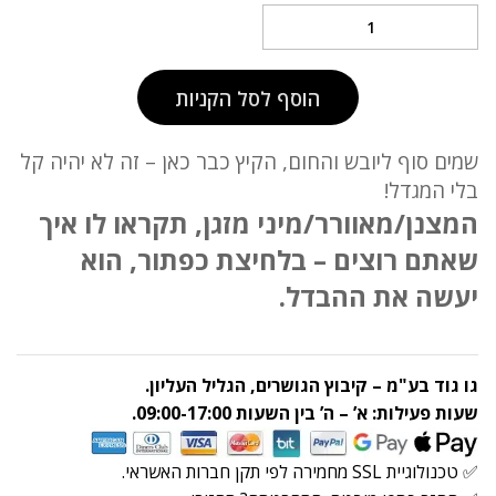
מגדל
לחות
עוצמתי
מפזר
הוסף לסל הקניות
מים
בחלל
שמים סוף ליובש והחום, הקיץ כבר כאן – זה לא יהיה קל
quantity
בלי המגדל!
המצנן/מאוורר/מיני מזגן, תקראו לו איך
שאתם רוצים – בלחיצת כפתור, הוא
יעשה את ההבדל.
גו גוד בע"מ – קיבוץ הגושרים, הגליל העליון.
שעות פעילות: א’ – ה’ בין השעות 09:00-17:00.
✅ טכנולוגיית SSL מחמירה לפי תקן חברות האשראי.