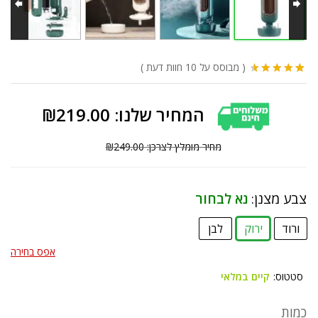
(
מבוסס על 10
חוות דעת
)
10
מדורגים
4.70
מתוך
5 מבוסס על
₪
219.00
דירוגים של
לקוחות
₪
249.00
צבע מצנן:
נא לבחור
ורוד
ירוק
לבן
אפס בחירה
סטטוס:
קיים במלאי
כמות
מצנן