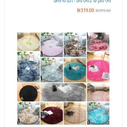
מיני מזגן על בסיס מים - דגם פרימיום
₪
319.00
₪
399.00