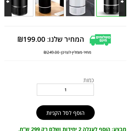
₪
199.00
₪
249.00
כמות
קוטל
יתושים
בטכנולוגיית
UV
quantity
הוסף לסל הקניות
מבצע: הוסף לעגלה 2 יחידות ושלם רק 299 ש”ח.