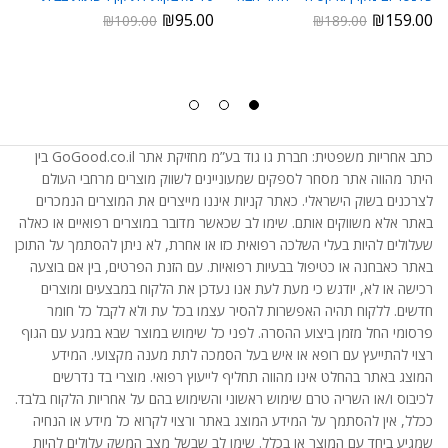
₪
95.00
₪
159.00
₪
109.00
₪
189.00
כתב אחריות משפטית: חברת גו גוד בע”מ מחזיקת אתר GoGood.co.il בין
היתר מהווה אתר מסחר לספקים שמעוניינים לשווק מוצרים מרחבי העולם
לצרכנים בשוק הישראלי. כאתר קניות איננו מייצרים את המוצרים הנמכרים
באתר אלא משווקים אותם. שימו לב שכאשר מדובר במוצרים רפואיים או כאלה
שעלולים להיות בעלי השלכה רפואית כזו או אחרת, לא ניתן להסתמך על התוכן
באתר כאבחנה או כטיפול בבעיות רפואיות. עם הזנת הפרטים, בין אם בוצעה
רכישה או לא, יודגש כי מעת לעת אנו נעדכן את הלקוח במבצעים ומוצרים
חדשים. ללקוח תהיה האפשרות להסיר עצמו בכל עת ולא לקבל כל חומר
פרסומי החל מזמן ביצוע ההסרה. לפני כל שימוש במוצר שבא במגע עם הגוף
רצוי להתייעץ עם רופא או איש בעל הסמכה לתת מענה מקצועי. המידע
המוצג באתר בהחלט אינו מהווה תחליף לייעוץ רפואי. מוצרי בד נדרשים
לכיבוס ו/או השריה טרם שימוש ראשוני והשימוש בהם על אחריות הלקוח בלבד.
ככלל, אין להסתמך על המידע המוצג באתר ורצוי לקרוא כל מידע או הנחיה
שמגיע ביחד עם המוצר או בכלל. שימו לב שבשל מצב המשק עלולים להיות