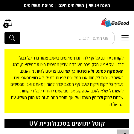
מענה אנושי | משלוחים חינם | פריסת תשלומים
0
חפש
לקוחות יקרים, על אף להיותנו ממוקמים ביישוב צמוד גדר על גבול
לבנון ועל אף שחלק ניכר מעובדינו עדיין מגויסים בצו 8 למילואים,
זמני
האספקה כמעט ולא נפגעו
כך שאינכם צריכים להיות מודאגים.
באשר לשירות לקוחות אנו ממליצים לפנות במייל ולא בוואטסאפ. אנו
נעריך כל לקוח ולקוח שעל אף המצב יבחר להזמין מאתנו ואנו מבטיחים
להשתדל שלא לעכב אספקה. אנו מבקשים להודות לכל הלקוחות
שבחרו לחזק ולהזמין מאתנו על אף חוסר הנוחות. זה לא מובן מאליו. עם
ישראל חי!
קוטל יתושים בטכנולוגיית UV