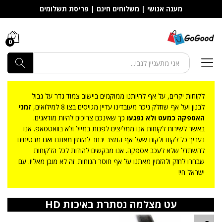
מענה אנושי | משלוחים חינם | פריסת תשלומים
0
חפש
לקוחות יקרים, על אף להיותנו ממוקמים ביישוב צמוד גדר על גבול
לבנון ועל אף שחלק ניכר מעובדינו עדיין מגויסים בצו 8 למילואים,
זמני
האספקה כמעט ולא נפגעו
כך שאינכם צריכים להיות מודאגים.
באשר לשירות לקוחות אנו ממליצים לפנות במייל ולא בוואטסאפ. אנו
נעריך כל לקוח ולקוח שעל אף המצב יבחר להזמין מאתנו ואנו מבטיחים
להשתדל שלא לעכב אספקה. אנו מבקשים להודות לכל הלקוחות
שבחרו לחזק ולהזמין מאתנו על אף חוסר הנוחות. זה לא מובן מאליו. עם
ישראל חי!
עט מצלמה נסתרת באיכות HD