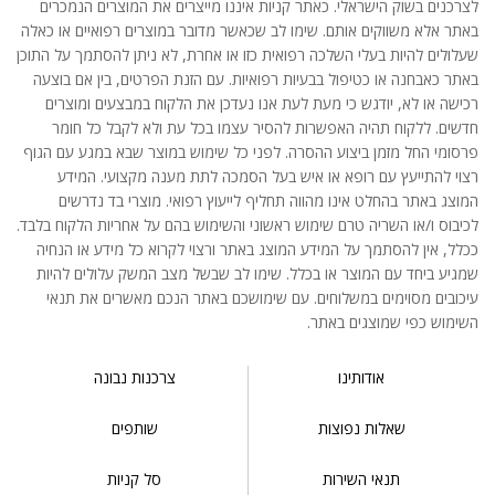
לצרכנים בשוק הישראלי. כאתר קניות איננו מייצרים את המוצרים הנמכרים
באתר אלא משווקים אותם. שימו לב שכאשר מדובר במוצרים רפואיים או כאלה
שעלולים להיות בעלי השלכה רפואית כזו או אחרת, לא ניתן להסתמך על התוכן
באתר כאבחנה או כטיפול בבעיות רפואיות. עם הזנת הפרטים, בין אם בוצעה
רכישה או לא, יודגש כי מעת לעת אנו נעדכן את הלקוח במבצעים ומוצרים
חדשים. ללקוח תהיה האפשרות להסיר עצמו בכל עת ולא לקבל כל חומר
פרסומי החל מזמן ביצוע ההסרה. לפני כל שימוש במוצר שבא במגע עם הגוף
רצוי להתייעץ עם רופא או איש בעל הסמכה לתת מענה מקצועי. המידע
המוצג באתר בהחלט אינו מהווה תחליף לייעוץ רפואי. מוצרי בד נדרשים
לכיבוס ו/או השריה טרם שימוש ראשוני והשימוש בהם על אחריות הלקוח בלבד.
ככלל, אין להסתמך על המידע המוצג באתר ורצוי לקרוא כל מידע או הנחיה
שמגיע ביחד עם המוצר או בכלל. שימו לב שבשל מצב המשק עלולים להיות
עיכובים מסוימים במשלוחים. עם שימושכם באתר הנכם מאשרים את תנאי
השימוש כפי שמוצגים באתר.
אודותינו
צרכנות נבונה
שאלות נפוצות
שותפים
תנאי השירות
סל קניות