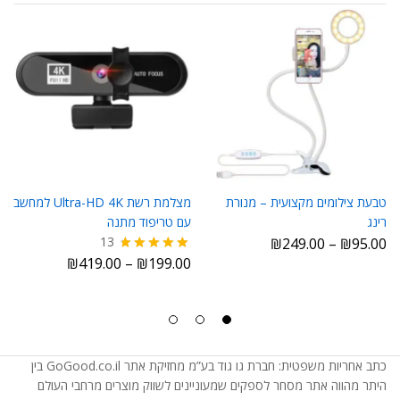
טבעת צילומים מקצועית – מנורת
מצלמת רשת Ultra-HD 4K למחשב
רינג
עם טריפוד מתנה
13
₪
249.00
–
₪
95.00
₪
419.00
–
₪
199.00
דורג
4.85
מתוך 5
כתב אחריות משפטית: חברת גו גוד בע”מ מחזיקת אתר GoGood.co.il בין
היתר מהווה אתר מסחר לספקים שמעוניינים לשווק מוצרים מרחבי העולם