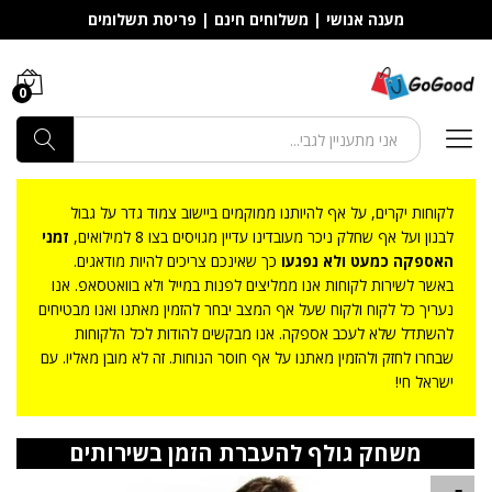
מענה אנושי | משלוחים חינם | פריסת תשלומים
0
חפש
לקוחות יקרים, על אף להיותנו ממוקמים ביישוב צמוד גדר על גבול
לבנון ועל אף שחלק ניכר מעובדינו עדיין מגויסים בצו 8 למילואים,
זמני
האספקה כמעט ולא נפגעו
כך שאינכם צריכים להיות מודאגים.
באשר לשירות לקוחות אנו ממליצים לפנות במייל ולא בוואטסאפ. אנו
נעריך כל לקוח ולקוח שעל אף המצב יבחר להזמין מאתנו ואנו מבטיחים
להשתדל שלא לעכב אספקה. אנו מבקשים להודות לכל הלקוחות
שבחרו לחזק ולהזמין מאתנו על אף חוסר הנוחות. זה לא מובן מאליו. עם
ישראל חי!
משחק גולף להעברת הזמן בשירותים