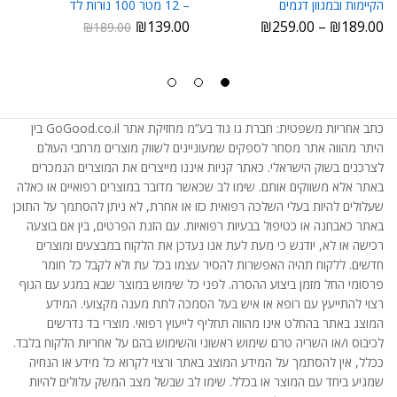
הקיימות ובמגוון דגמים
– 12 מטר 100 נורות לד
₪
139.00
₪
259.00
–
₪
189.00
₪
189.00
כתב אחריות משפטית: חברת גו גוד בע”מ מחזיקת אתר GoGood.co.il בין
היתר מהווה אתר מסחר לספקים שמעוניינים לשווק מוצרים מרחבי העולם
לצרכנים בשוק הישראלי. כאתר קניות איננו מייצרים את המוצרים הנמכרים
באתר אלא משווקים אותם. שימו לב שכאשר מדובר במוצרים רפואיים או כאלה
שעלולים להיות בעלי השלכה רפואית כזו או אחרת, לא ניתן להסתמך על התוכן
באתר כאבחנה או כטיפול בבעיות רפואיות. עם הזנת הפרטים, בין אם בוצעה
רכישה או לא, יודגש כי מעת לעת אנו נעדכן את הלקוח במבצעים ומוצרים
חדשים. ללקוח תהיה האפשרות להסיר עצמו בכל עת ולא לקבל כל חומר
פרסומי החל מזמן ביצוע ההסרה. לפני כל שימוש במוצר שבא במגע עם הגוף
רצוי להתייעץ עם רופא או איש בעל הסמכה לתת מענה מקצועי. המידע
המוצג באתר בהחלט אינו מהווה תחליף לייעוץ רפואי. מוצרי בד נדרשים
לכיבוס ו/או השריה טרם שימוש ראשוני והשימוש בהם על אחריות הלקוח בלבד.
ככלל, אין להסתמך על המידע המוצג באתר ורצוי לקרוא כל מידע או הנחיה
שמגיע ביחד עם המוצר או בכלל. שימו לב שבשל מצב המשק עלולים להיות