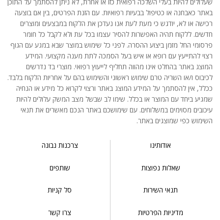
שעלולים להיות בעלי השלכה רפואית כזו או אחרת, לא ניתן להסתמך על התוכן
באתר כאבחנה או כטיפול בבעיות רפואיות. עם הזנת הפרטים, בין אם בוצעה
רכישה או לא, יודגש כי מעת לעת אנו נעדכן את הלקוח במבצעים ומוצרים
חדשים. ללקוח תהיה האפשרות להסיר עצמו בכל עת ולא לקבל כל חומר
פרסומי החל מזמן ביצוע ההסרה. לפני כל שימוש במוצר שבא במגע עם הגוף
רצוי להתייעץ עם רופא או איש בעל הסמכה לתת מענה מקצועי. המידע
המוצג באתר בהחלט אינו מהווה תחליף לייעוץ רפואי. מוצרי בד נדרשים
לכיבוס ו/או השריה טרם שימוש ראשוני והשימוש בהם על אחריות הלקוח בלבד.
ככלל, אין להסתמך על המידע המוצג באתר ורצוי לקרוא כל מידע או הנחיה
שמגיע ביחד עם המוצר או בכלל. שימו לב שבשל מצב המשק עלולים להיות
עיכובים מסוימים במשלוחים. עם שימושכם באתר הנכם מאשרים את תנאי
השימוש כפי שמוצגים באתר.
אודותינו
צרכנות נבונה
שאלות נפוצות
שותפים
תנאי השירות
סל קניות
מדיניות הפרטיות
צרו קשר