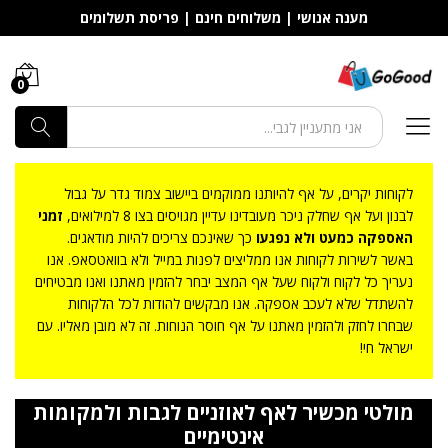
מענה אנושי | משלוחים חינם | פריסת תשלומים
0
חפש
לקוחות יקרים, על אף להיותנו ממוקמים ביישוב צמוד גדר על גבול
לבנון ועל אף שחלק ניכר מעובדינו עדיין מגויסים בצו 8 למילואים,
זמני
האספקה כמעט ולא נפגעו
כך שאינכם צריכים להיות מודאגים.
באשר לשירות לקוחות אנו ממליצים לפנות במייל ולא בוואטסאפ. אנו
נעריך כל לקוח ולקוח שעל אף המצב יבחר להזמין מאתנו ואנו מבטיחים
להשתדל שלא לעכב אספקה. אנו מבקשים להודות לכל הלקוחות
שבחרו לחזק ולהזמין מאתנו על אף חוסר הנוחות. זה לא מובן מאליו. עם
ישראל חי!
מולטי מכשיר לאף לאוזניים לגבות ולמקומות
אינטימיים