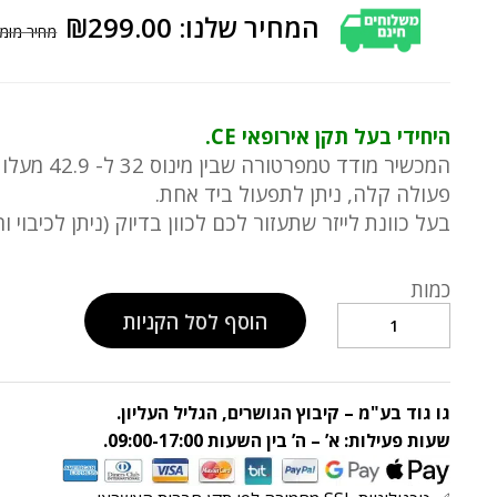
₪
299.00
היחידי בעל תקן אירופאי CE.
המכשיר מודד טמפרטורה שבין מינוס 32 ל- 42.9 מעלות צלזיוס.
פעולה קלה, ניתן לתפעול ביד אחת.
בעל כוונת לייזר שתעזור לכם לכוון בדיוק (ניתן לכיבוי ו
כמות
טרמומטר
לייזר
הוסף לסל הקניות
אינפרא
אדום
דיגיטלי
גו גוד בע"מ – קיבוץ הגושרים, הגליל העליון.
מודד
חום
שעות פעילות: א’ – ה’ בין השעות 09:00-17:00.
מרחוק
quantity