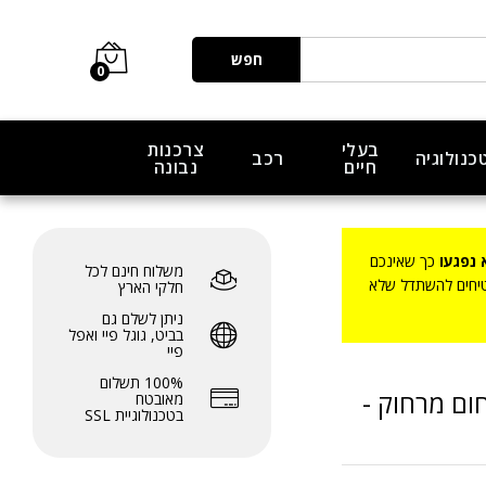
₪
299.00
הוסף לעגלה
₪
449.00
חפש
0
בעלי
צרכנות
כנולוגיה
רכב
חיים
נבונה
 נפגעו
כך שאינכם
משלוח חינם לכל
בטיחים להשתדל שלא
חלקי הארץ
ניתן לשלם גם
בביט, גוגל פיי ואפל
פיי
100% תשלום
חום מרחוק
מאובטח
בטכנולוגיית SSL