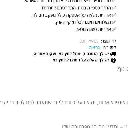
✅ טכנולוגיית SSL מחמירה לפי תקן חברות האשראי.
✅ החזר כספי מובטח. התחרטתם? תחזירו.
✅ אחריות מלאה על אספקה כולל מעקב חבילה.
✅ משלוחים חינם לכל חלקי הארץ.
✅ אחריות לשנה מלאה.
קוד מוצר:
33FJPWC9
קטגוריה:
בריאות
יש לך הזמנה קיימת? לחץ כאן ועקוב אחריה
יש לך שאלה על המוצר? לחץ כאן
גוף.
נפרא אדום, והוא בעל כוונת לייזר שתעזור לכם לכוון בדיוק
קט – ותדעו מה הטמפרטורה שלו.