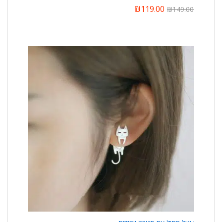
₪
119.00
₪
149.00