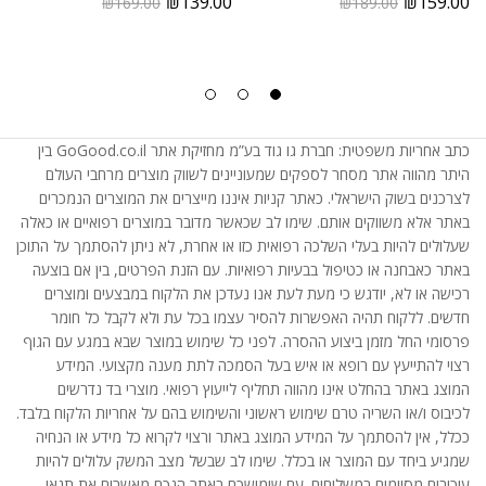
₪
139.00
₪
159.00
₪
169.00
₪
189.00
כתב אחריות משפטית: חברת גו גוד בע”מ מחזיקת אתר GoGood.co.il בין
היתר מהווה אתר מסחר לספקים שמעוניינים לשווק מוצרים מרחבי העולם
לצרכנים בשוק הישראלי. כאתר קניות איננו מייצרים את המוצרים הנמכרים
באתר אלא משווקים אותם. שימו לב שכאשר מדובר במוצרים רפואיים או כאלה
שעלולים להיות בעלי השלכה רפואית כזו או אחרת, לא ניתן להסתמך על התוכן
באתר כאבחנה או כטיפול בבעיות רפואיות. עם הזנת הפרטים, בין אם בוצעה
רכישה או לא, יודגש כי מעת לעת אנו נעדכן את הלקוח במבצעים ומוצרים
חדשים. ללקוח תהיה האפשרות להסיר עצמו בכל עת ולא לקבל כל חומר
פרסומי החל מזמן ביצוע ההסרה. לפני כל שימוש במוצר שבא במגע עם הגוף
רצוי להתייעץ עם רופא או איש בעל הסמכה לתת מענה מקצועי. המידע
המוצג באתר בהחלט אינו מהווה תחליף לייעוץ רפואי. מוצרי בד נדרשים
לכיבוס ו/או השריה טרם שימוש ראשוני והשימוש בהם על אחריות הלקוח בלבד.
ככלל, אין להסתמך על המידע המוצג באתר ורצוי לקרוא כל מידע או הנחיה
שמגיע ביחד עם המוצר או בכלל. שימו לב שבשל מצב המשק עלולים להיות
עיכובים מסוימים במשלוחים. עם שימושכם באתר הנכם מאשרים את תנאי