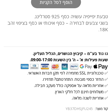
של
הוסף לסל הקניות
דר
הפנינה
טבעת יפייפיה עשויה כסף 925 סטרלינג.
quantity
בשני צבעים לבחירה – כסף איכותי או כסף בציפוי זהב
18K.
גו גוד בע"מ – קיבוץ הגושרים, הגליל העליון.
שעות פעילות: א’ – ה’ בין השעות 09:00-17:00.
✅ טכנולוגיית SSL מחמירה לפי תקן חברות האשראי.
✅ החזר כספי מובטח. התחרטתם? תחזירו.
✅ אחריות מלאה על אספקה כולל מעקב חבילה.
✅ משלוחים חינם לכל חלקי הארץ.
✅ אחריות לשנה מלאה.
קוד מוצר:
YB37DHSJFU245