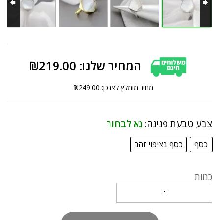
₪
219.00
₪
249.00
צבע טבעת פנינה:
נא לבחור
כסף
כסף בציפוי זהב
כמות
טבעת
אלגנטית
בחיתוך
מחומש